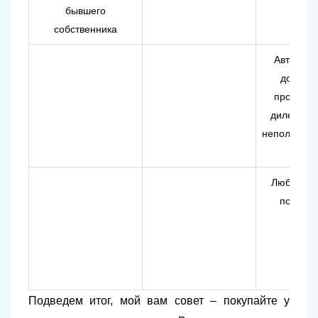
бывшего
собственника
Авто по и
должно
проблем, 
дилер отв
неполадки и
прята
Любые п
после п
реша
Подведем итог, мой вам совет – покупайте у