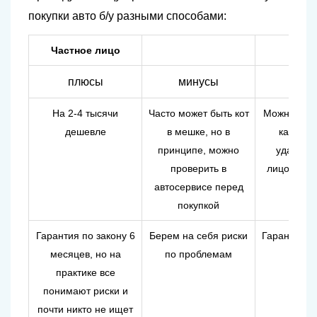
покупки
авто
б/у разными способами:
Частное лицо
Дил
плюсы
минусы
плю
На 2-4 тысячи
Часто может быть кот
Можно дове
дешевле
в мешке, но в
как не з
принципе, можно
ударить 
проверить в
лицом сво
автосервисе перед
покупкой
Гарантия по закону 6
Берем на себя риски
Гарантия го
месяцев, но на
по проблемам
практике все
понимают риски и
почти никто не ищет