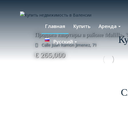
Главная
Купить
Аренда
Продажа квартиры в районе Malilla- 
К
Русский
Calle Juan Ramon Jimenez, 71
€ 265,000
С