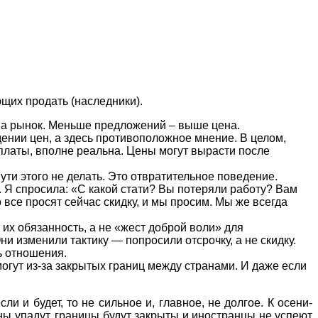
ющих продать (наследники).
 на рынок. Меньше предложений – выше цена.
ении цен, а здесь противоположное мнение. В целом,
оплаты, вполне реальна. Цены могут вырасти после
пути этого не делать. Это отвратительное поведение.
 Я спросила: «С какой стати? Вы потеряли работу? Вам
о все просят сейчас скидку, и мы просим. Мы же всегда
ь их обязанность, а не «жест доброй воли» для
ни изменили тактику — попросили отсрочку, а не скидку.
ь отношения.
могут из-за закрытых границ между странами. И даже если
и и будет, то не сильное и, главное, не долгое. К осени-
ены упадут, границы будут закрыты и иностранцы не успеют