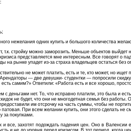
:
ь;
енного нежелания одних купить и большого количества жела
, т.к. стройку можно заморозить. Меньше объектов выйдет
ризиса представляется мне интересным. Все говорят о пад
ды на рынке упадет из-за страха владельцев остаться без 
твительно не может платить, есть и те, кто может, но ищет 
Арендаторы — две девушки- студентки — попросили скидку.
о есть самим?» Ответили: «Работа есть и все хорошо, прост
м с деньгами нет. То, что исправно платили, это была и ест
кидок не будет, что они не многодетная семья без работы. О
предоставили им отсрочку на часть суммы, чтобы не портит
патовая. При всем желании купить, они этого сделать не с
у за покупками.
и все, захотят подождать падения цен. Оно в Валенсии есл
пусть и не до уровня перед кризисом. В тот период, когда ц