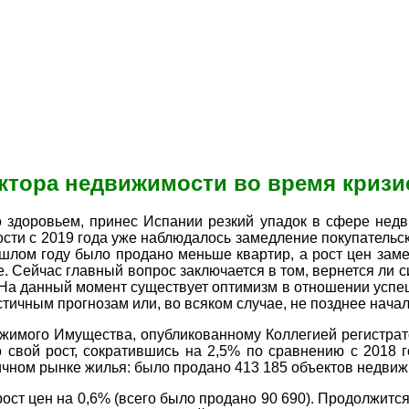
тора недвижимости во время кризис
о здоровьем, принес Испании резкий упадок в сфере недв
ости с 2019 года уже наблюдалось замедление покупательс
рошлом году было продано меньше квартир, а рост цен зам
. Сейчас главный вопрос заключается в том, вернется ли с
На данный момент существует оптимизм в отношении успеш
тичным прогнозам или, во всяком случае, не позднее начала
ижимого Имущества, опубликованному Коллегией регистрат
 свой рост, сократившись на 2,5% по сравнению с 2018 
ичном рынке жилья: было продано 413 185 объектов недвиж
т цен на 0,6% (всего было продано 90 690). Продолжится