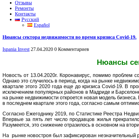
Отзывы
Ремонты
Контакты
Русский
Español
Нюансы сектора недвижимости во время кризиса Covid-19.
Ispania Invest
27.04.2020
0 Комментариев
Нюансы сек
Новость от 13.04.2020г. Коронавирус, помимо проблем с
Однако это случилось в период, когда на рынке недвижим
квартале этого 2020 года еще до кризиса Covid-19. В п
исключением популярных районов в ​​Мадриде и Барселоне
на рынке недвижимости откроется новая модель бизнеса. 
в последнем квартале этого года, согласно самым оптимис
Согласно Ежегоднику 2019, по Статистике Реестра Недв
Впервые за пять лет число продавцов жилья прекратило
Разумеется, это снижение отразилось в основном на втор
На рынке новостроя был зафиксирован незначительный рос