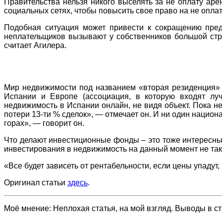
Правительства нельзя
никого
выселять за не оплату аре
социальных сетях, чтобы повысить свое право на не оплат
Подобная ситуация может привести к сокращению пред
неплательщиков вызывают у собственников большой стра
считает Агилера.
Мир недвижимости под названием «вторая резиденция» с
Испании и Европе (ассоциация, в которую входят луч
недвижимость в Испании онлайн, не видя объект. Пока не
потери 13-ти % сделок», — отмечает он. И ни один национ
горах», — говорит он.
Что делают инвестиционные фонды – это тоже интересный
инвестирования в недвижимость на данный момент не та
«Все будет зависеть от рентабельности, если цены упадут
Оригинал статьи
здесь
.
Моё мнение: Неплохая статья, на мой взгляд. Выводы в с