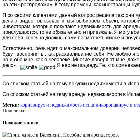
на эти «распродажи». К тому времени, как иностранцы буд
Я со своими клиентами данный вопрос решила так: они мн
делаю видео, высылаю и мы выбираем объект, который 
инвесторам, которые покупают недвижимость для аренды.
прислушаются, то не обязательно и приезжать. Я могу все
для себя, конечно должны сами посмотреть жилье и почувст
Естественно, речь идет о максимальном доверии человеку
будут восприняты, как расхваливание себя. Не люблю я э
но и обо мне, как о человеке. Многие доверяют
мне
, даж
дело».
Я вас не подведу. Те, кто сомневае
Со списком статьей на тему покупки недвижимости в Исп
Со списком статьей на тему аренды недвижимости в Исп
Метки:
корнавирус и недвижимость испании
коронавирус и н
Поделиться:
Похожие записи