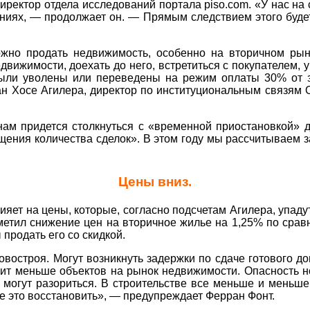
директор отдела исследований портала piso.com. «У нас на
иях, — продолжает он. — Прямым следствием этого будет
жно продать недвижимость, особенно на вторичном рынк
вижимости, доехать до него, встретиться с покупателем,
 были уволены или переведены на режим оплаты 30% от
ан Хосе Агилера, директор по институциональным связям
нам придется столкнуться с «временной приостановкой» д
ения количества сделок». В этом году мы рассчитываем з
Цены вниз.
яет на цены, которые, согласно подсчетам Агилера, упад
етил снижение цен на вторичное жилье на 1,25% по сравн
продать его со скидкой.
востроя. Могут возникнуть задержки по сдаче готового 
ит меньше объектов на рынок недвижимости. Опасность но
е могут разориться. В строительстве все меньше и мень
се это восстановить», — предупреждает Ферран Фонт.