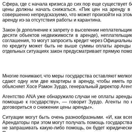
Сфера, где с начала кризиса до сих пор еще существует 
цены должны начать снижаться. «Пик цен на аренду в 
совершенно непредсказуемо, что может произойти на этом
аренду из-за отсутствия работы и карантина.
Закон (в дополнение к запрету о выселении неплательщи
десяти объектов недвижимости в аренде), неплательщик
соглашения, то могут запросить кредит через Официальный
по кредиту может быть не выше суммы оплаты аренды м
отдельных ситуациях закон предусматривает прямую помо
Многие понимают, что меры государства оставляют мелког
сдают одну или две квартиры в аренду, чтобы иметь пр
объясняет Хосе Рамон Зурдо, генеральный директор Аген
Агентство ANA уже обнаружило случаи не оплаты аренды в
помощью к государству», — говорит Зурдо. Агенты по н
договориться о снижении цены аренды».
Ситуации могут быть очень разнообразными. «И, как все
Арендаторы при этом могут получать помощь государства 
не запрашивать какую-либо помощь, он будет юридически