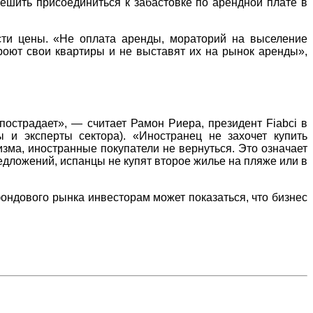
решить присоединиться к забастовке по арендной плате в
сти цены. «Не оплата аренды, мораторий на выселение
роют свои квартиры и не выставят их на рынок аренды»,
острадает», — считает Рамон Риера, президент Fiabci в
 и эксперты сектора). «Иностранец не захочет купить
изма, иностранные покупатели не вернуться. Это означает
редложений, испанцы не купят второе жилье на пляже или в
 фондового рынка
инвесторам
может показаться, что бизнес