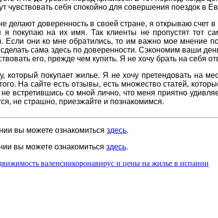
ут чувствовать себя спокойно для совершения поездок в Евр
е делают доверенность в своей стране, я открываю счет 
я покупаю на их имя. Так клиенты не пропустят тот с
 Если они ко мне обратились, то им важно мое мнение по 
 сделать сама здесь по доверенности. Сэкономим ваши деньг
вовать его, прежде чем купить. Я не хочу брать на себя от
, который покупает жилье. Я не хочу претендовать на ме
того. На сайте есть отзывы, есть множество статей, котор
е не встретившись со мной лично, что меня приятно удивля
тся, не страшно, приезжайте и познакомимся.
ании вы можете ознакомиться
здесь
.
ании вы можете ознакомиться
здесь
.
едвижимость валенсии
коронавирус и цены на жилье в испании