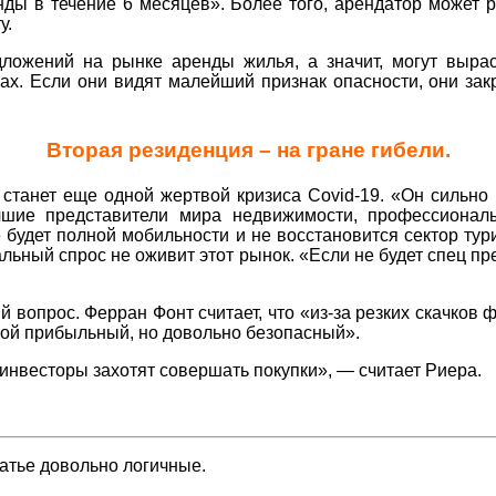
нды в течение 6 месяцев». Более того, арендатор может 
у.
ложений на рынке аренды жилья, а значит, могут выра
х. Если они видят малейший признак опасности, они зак
Вторая резиденция – на гране гибели.
танет еще одной жертвой кризиса Covid-19. «Он сильно п
шие представители мира недвижимости, профессионалы
 будет полной мобильности и не восстановится сектор тур
альный спрос не оживит этот рынок. «Если не будет спец п
 вопрос. Ферран Фонт считает, что «из-за резких скачков
кой прибыльный, но довольно безопасный».
, инвесторы захотят совершать покупки», — считает Риера.
татье довольно логичные.