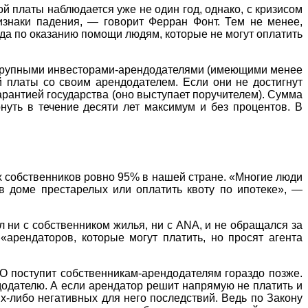
й платы наблюдается уже не один год, однако, с кризисом
изнаки падения, — говорит Ферран Фонт. Тем не менее,
ода по оказанию помощи людям, которые не могут оплатить
не крупными инвесторами-арендодателями (имеющими менее
й платы со своим арендодателем. Если они не достигнут
гарантией государства (оно выступает поручителем). Сумма
уть в течение десяти лет максимум и без процентов. В
их собственников ровно 95% в нашей стране. «Многие люди
 в доме престарелых или оплатить квоту по ипотеке», —
л ни с собственником жилья, ни с ANA, и не обращался за
«арендаторов, которые могут платить, но просят агента
CO поступит собственникам-арендодателям гораздо позже.
ндодателю. А если арендатор решит напрямую не платить и
х-либо негативных для него последствий. Ведь по Закону