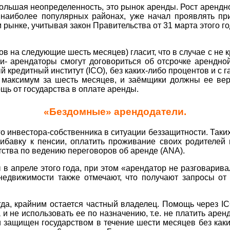
большая неопределенность, это рынок аренды. Рост арендно
наиболее популярных районах, уже начал проявлять пр
 рынке, учитывая закон Правительства от 31 марта этого г
ков на следующие шесть месяцев) гласит, что в случае с 
и- арендаторы смогут договориться об отсрочке арендно
 кредитный институт (ICO), без каких-либо процентов и с 
аксимум за шесть месяцев, и заёмщики должны ее верн
щь от государства в оплате аренды.
«Бездомные» арендодатели.
о инвестора-собственника в ситуации беззащитности. Так
ибавку к пенсии, оплатить проживание своих родителей
тства по ведению переговоров об аренде (ANA).
 апреле этого года, при этом «арендатор не разговарива
едвижимости также отмечают, что получают запросы от 
гда, крайним остается частный владелец. Помощь через I
и не использовать ее по назначению, т.е. не платить аре
 защищен государством в течение шести месяцев без каки