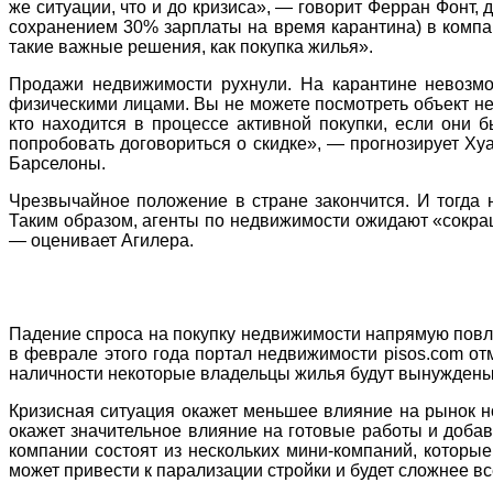
же ситуации, что и до кризиса», — говорит Ферран Фонт, 
сохранением 30% зарплаты на время карантина) в компан
такие важные решения, как покупка жилья».
Продажи недвижимости рухнули. На карантине невозмо
физическими лицами. Вы не можете посмотреть объект нед
кто находится в процессе активной покупки, если они
попробовать договориться о скидке», — прогнозирует Ху
Барселоны.
Чрезвычайное положение в стране закончится. И тогда 
Таким образом, агенты по недвижимости ожидают «сокращ
— оценивает Агилера.
Падение спроса на покупку недвижимости напрямую повли
в феврале этого года портал недвижимости pisos.com отм
наличности некоторые владельцы жилья будут вынуждены 
Кризисная ситуация окажет меньшее влияние на рынок но
окажет значительное влияние на готовые работы и добав
компании состоят из нескольких мини-компаний, которы
может привести к парализации стройки и будет сложнее в