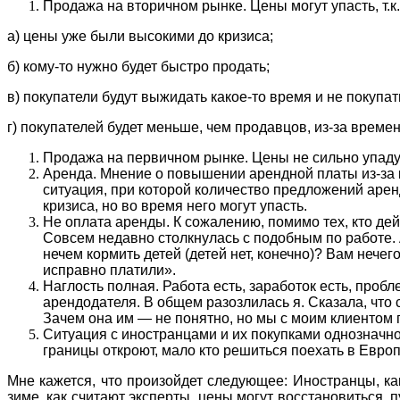
Продажа на вторичном рынке. Цены могут упасть, т.к.
а) цены уже были высокими до кризиса;
б) кому-то нужно будет быстро продать;
в) покупатели будут выжидать какое-то время и не покупат
г) покупателей будет меньше, чем продавцов, из-за врем
Продажа на первичном рынке. Цены не сильно упадут
Аренда. Мнение о повышении арендной платы из-за к
ситуация, при которой количество предложений арен
кризиса, но во время него могут упасть.
Не оплата аренды. К сожалению, помимо тех, кто дейс
Совсем недавно столкнулась с подобным по работе. 
нечем кормить детей (детей нет, конечно)? Вам нечег
исправно платили».
Наглость полная. Работа есть, заработок есть, пробле
арендодателя. В общем разозлилась я. Сказала, что с
Зачем она им — не понятно, но мы с моим клиентом 
Ситуация с иностранцами и их покупками однозначно 
границы откроют, мало кто решиться поехать в Европ
Мне кажется, что произойдет следующее: Иностранцы, как 
зиме, как считают эксперты, цены могут восстановиться, 