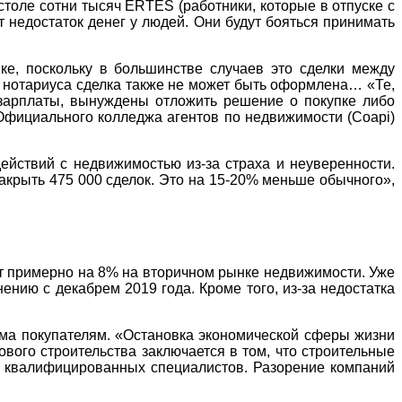
 столе сотни тысяч ERTES (работники, которые в отпуске с
 недостаток денег у людей. Они будут бояться принимать
е, поскольку в большинстве случаев это сделки между
 у нотариуса сделка также не может быть оформлена… «Те,
 зарплаты, вынуждены отложить решение о покупке либо
 Официального колледжа агентов по недвижимости (Coapi)
ействий с недвижимостью из-за страха и неуверенности.
акрыть 475 000 сделок. Это на 15-20% меньше обычного»,
ут примерно на 8% на вторичном рынке недвижимости. Уже
ению с декабрем 2019 года. Кроме того, из-за недостатка
дома покупателям. «Остановка экономической сферы жизни
вого строительства заключается в том, что строительные
ше квалифицированных специалистов. Разорение компаний