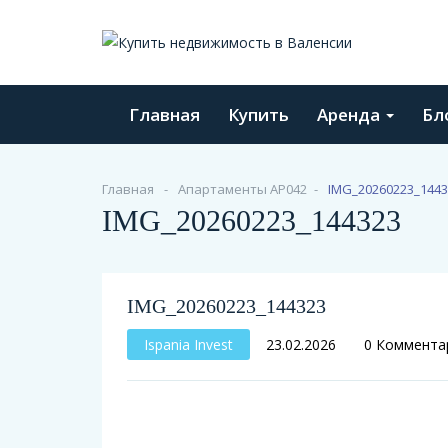
Главная
Купить
Аренда
Бл
Главная
Апартаменты AP042
IMG_20260223_1443
IMG_20260223_144323
IMG_20260223_144323
Ispania Invest
23.02.2026
0 Коммента