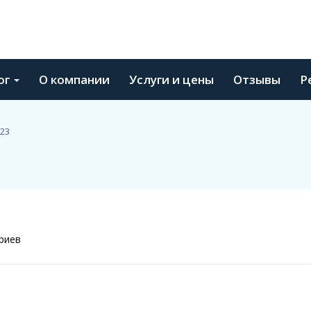
ог
О компании
Услуги и цены
Отзывы
Р
23
риев