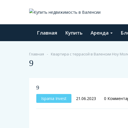
Главная
Купить
Аренда
Бл
Главная
Квартира с террасой в Валенсии Ноу Моле
9
9
Ispania Invest
21.06.2023
0 Коммента