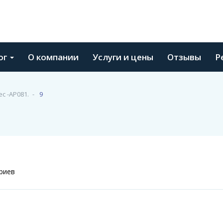
ог
О компании
Услуги и цены
Отзывы
Р
с -АР081.
9
риев