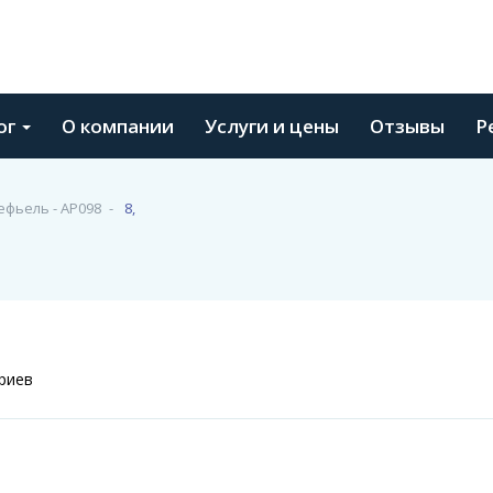
ог
О компании
Услуги и цены
Отзывы
Р
фьель - АР098
8,
риев