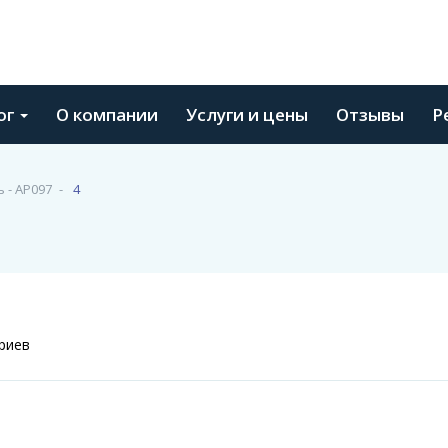
ог
О компании
Услуги и цены
Отзывы
Р
 - АР097
4
риев