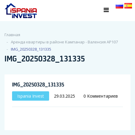
Главная
Аренда квартиры в районе Кампанар - Валенсия АР107
IMG_20250328_131335
IMG_20250328_131335
IMG_20250328_131335
Ispania Invest
29.03.2025
0 Комментариев