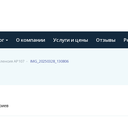
ог
О компании
Услуги и цены
Отзывы
Р
ленсия АР107
IMG_20250328_130806
риев