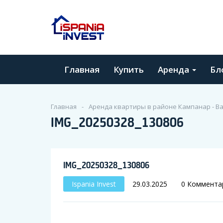
Главная
Купить
Аренда
Бл
Главная
Аренда квартиры в районе Кампанар - Ва
IMG_20250328_130806
IMG_20250328_130806
Ispania Invest
29.03.2025
0 Коммента