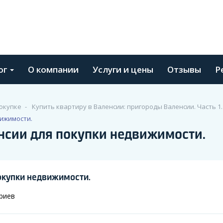
ог
О компании
Услуги и цены
Отзывы
Р
окупке
Купить квартиру в Валенсии: пригороды Валенсии. Часть 1.
ижимости.
нсии для покупки недвижимости.
окупки недвижимости.
риев