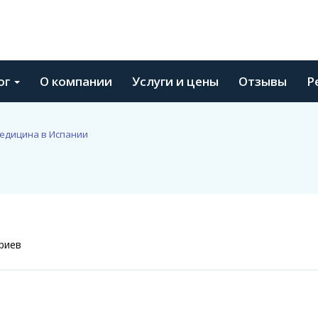
ог
О компании
Услуги и цены
Отзывы
Р
едицина в Испании
риев