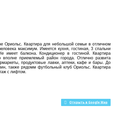
не Ориольс. Квартира для небольшой семьи в отличном
еловека максимум. Имеется кухня, гостиная, 3 спальни
Не имеет балкона. Кондиционер в гостиной. Квартира
о вполне приемлемый район города.
Отлично развита
рмаркеты, продуктовые лавки, аптеки, кафе и бары. До
ин, также рядомм футбольный клуб Ориольс. Квартира
этаж с лифтом.
Открыть в Google Map