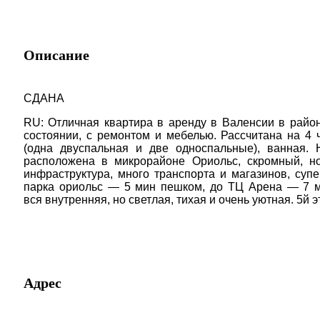
Описание
СДАНА
RU: Отличная квартира в аренду в Валенсии в райо
состоянии, с ремонтом и мебелью. Рассчитана на 4 ч
(одна двуспальная и две односпальные), ванная. 
расположена в микрорайоне
Ориольс, скромный, н
инфраструктура, много транспорта и магазинов, супе
парка ориольс — 5 мин пешком, до ТЦ Арена — 7 м
вся
внутренняя, но
светлая, тихая и очень уютная. 5й 
Адрес