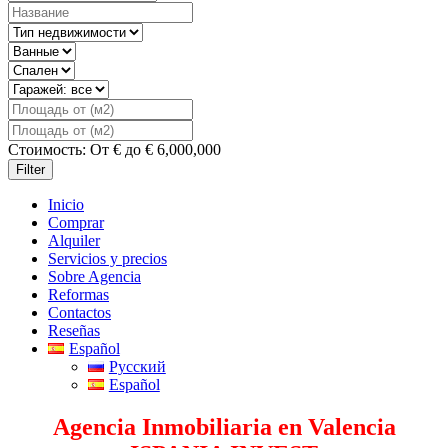
Стоимость:
От
€
до
€
6,000,000
Filter
Inicio
Comprar
Alquiler
Servicios y precios
Sobre Agencia
Reformas
Contactos
Reseñas
Español
Русский
Español
Agencia Inmobiliaria en Valencia